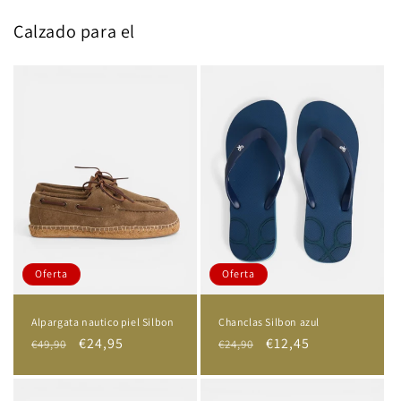
Calzado para el
Oferta
Oferta
Alpargata nautico piel Silbon
Chanclas Silbon azul
Precio
Precio
€24,95
Precio
Precio
€12,45
€49,90
€24,90
habitual
de
habitual
de
oferta
oferta