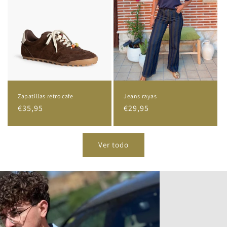
Jeans rayas
Zapatillas retro cafe
Precio
€29,95
Precio
€35,95
habitual
habitual
Ver todo