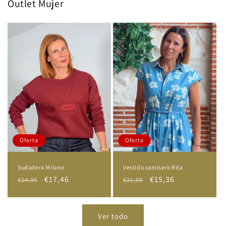
Outlet Mujer
Oferta
Oferta
Sudadera Milano
Vestido camisero Rita
Precio
Precio
€17,46
Precio
Precio
€15,36
€24,95
€21,95
habitual
de
habitual
de
oferta
oferta
Ver todo