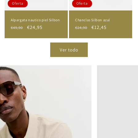
Oferta
Oferta
Alpargata nautico piel Silbon
Chanclas Silbon azul
Precio
Precio
€24,95
Precio
Precio
€12,45
€49,90
€24,90
habitual
de
habitual
de
oferta
oferta
Ver todo